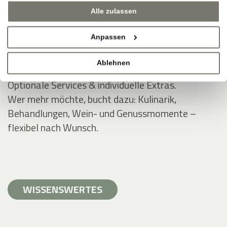
Inklusivleistungen für Rittstein-Gäste.
Alle zulassen
Wellnessbereiche (ausgewählt), WLAN, Parken,
Anpassen
Guestpass, Zugang zu Außenanlagen und Gärten.
Apartment-Freiheit, Hotel-Extras.
Ablehnen
Optionale Services & individuelle Extras.
Wer mehr möchte, bucht dazu: Kulinarik,
Behandlungen, Wein- und Genussmomente –
flexibel nach Wunsch.
WISSENSWERTES