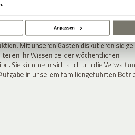
 auch in hektischen Momenten.
n.
homas Nicolussi-Leck, arbeiten meist hinter
Anpassen
 sind ein eingespieltes Team in den Weinberge
ktion. Mit unseren Gästen diskutieren sie ge
 teilen ihr Wissen bei der wöchentlichen
on. Sie kümmern sich auch um die Verwaltu
 Aufgabe in unserem familiengeführten Betri