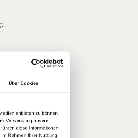
gt
t die
Über Cookies
.
 Medien anbieten zu können
hrer Verwendung unserer
 führen diese Informationen
ld
ie im Rahmen Ihrer Nutzung