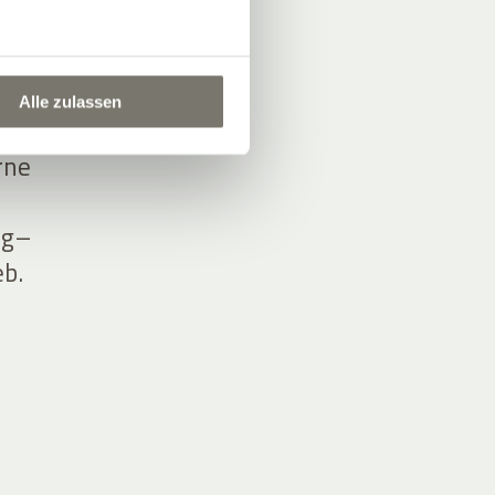
 den
Alle zulassen
n und
rne
ng–
eb.