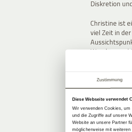
Diskretion und
Christine ist 
viel Zeit in d
Aussichtspunk
Wander- und B
Gästen teilt.
Rosi besitzt e
Zustimmung
Blumen und Gr
stilvolle Deko
Diese Webseite verwendet 
Wir verwenden Cookies, um I
und die Zugriffe auf unsere 
Die Gastfreun
Website an unsere Partner fü
weitergegeben
möglicherweise mit weiteren