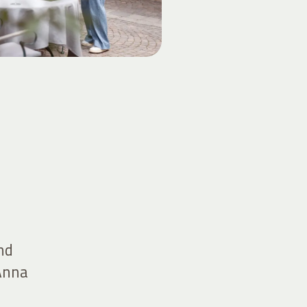
nd
 Anna