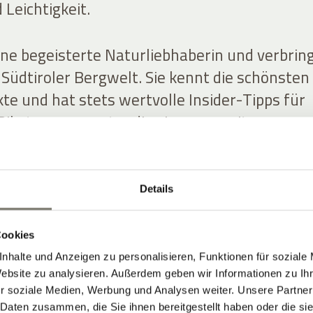
 Leichtigkeit.
eine begeisterte Naturliebhaberin und verbrin
er Südtiroler Bergwelt. Sie kennt die schönsten
te und hat stets wertvolle Insider-Tipps für
iketouren parat – die sie gerne mit unseren
inen ausgeprägten Sinn für Ästhetik. Sie bring
Details
äser aus dem Garten ins Hotel und schafft
rationen, auf die uns die Gäste oft ansprechen
Cookies
nhalte und Anzeigen zu personalisieren, Funktionen für soziale
Website zu analysieren. Außerdem geben wir Informationen zu I
dschaft haben Rosi und Christine an Anna
r soziale Medien, Werbung und Analysen weiter. Unsere Partner
. Sie betreut unsere Gäste mit Freude, Gedu
 Daten zusammen, die Sie ihnen bereitgestellt haben oder die s