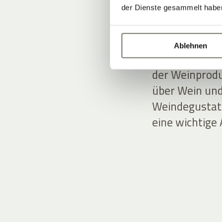
und Charme –
der Dienste gesammelt habe
Andreas und T
Ablehnen
Kulissen. Sie
der Weinprodu
über Wein und
Weindegustati
eine wichtige