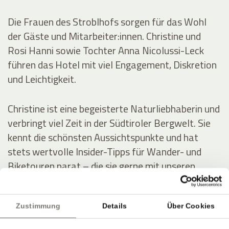
Die Frauen des Stroblhofs sorgen für das Wohl
der Gäste und Mitarbeiter:innen. Christine und
Rosi Hanni sowie Tochter Anna Nicolussi-Leck
führen das Hotel mit viel Engagement, Diskretion
und Leichtigkeit.
Christine ist eine begeisterte Naturliebhaberin und
verbringt viel Zeit in der Südtiroler Bergwelt. Sie
kennt die schönsten Aussichtspunkte und hat
stets wertvolle Insider-Tipps für Wander- und
Biketouren parat – die sie gerne mit unseren
Gästen teilt.
Zustimmung
Details
Über Cookies
Rosi besitzt einen ausgeprägten Sinn für Ästhetik.
Sie bringt die Blumen und Gräser aus dem Garten