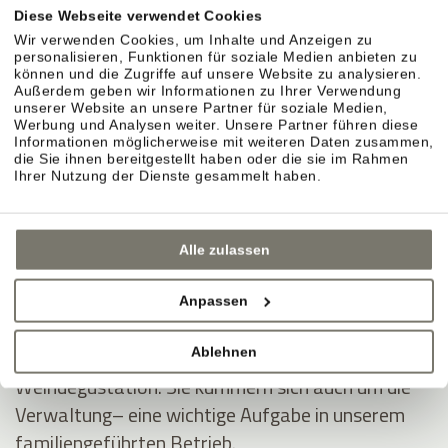
ins Hotel und schafft stilvolle Dekorationen, auf
Diese Webseite verwendet Cookies
die uns die Gäste oft ansprechen.
Wir verwenden Cookies, um Inhalte und Anzeigen zu
personalisieren, Funktionen für soziale Medien anbieten zu
können und die Zugriffe auf unsere Website zu analysieren.
Außerdem geben wir Informationen zu Ihrer Verwendung
Die Gastfreundschaft haben Rosi und Christine an
unserer Website an unsere Partner für soziale Medien,
Werbung und Analysen weiter. Unsere Partner führen diese
Anna weitergegeben. Sie betreut unsere Gäste mit
Informationen möglicherweise mit weiteren Daten zusammen,
Freude, Geduld und Charme – auch in hektischen
die Sie ihnen bereitgestellt haben oder die sie im Rahmen
Ihrer Nutzung der Dienste gesammelt haben.
Momenten.
Andreas und Thomas Nicolussi-Leck, arbeiten
Alle zulassen
meist hinter den Kulissen. Sie sind ein eingespieltes
Team in den Weinbergen und der Weinproduktion.
Anpassen
Mit unseren Gästen diskutieren sie gerne über
Ablehnen
Wein und teilen ihr Wissen bei der wöchentlichen
Weindegustation. Sie kümmern sich auch um die
Verwaltung– eine wichtige Aufgabe in unserem
familiengeführten Betrieb.