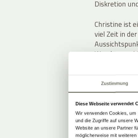
Diskretion und
Christine ist 
viel Zeit in d
Aussichtspunk
Wander- und B
Gästen teilt.
Rosi besitzt e
Zustimmung
Blumen und Gr
stilvolle Deko
Diese Webseite verwendet 
Wir verwenden Cookies, um I
und die Zugriffe auf unsere 
Die Gastfreun
Website an unsere Partner fü
weitergegeben
möglicherweise mit weiteren