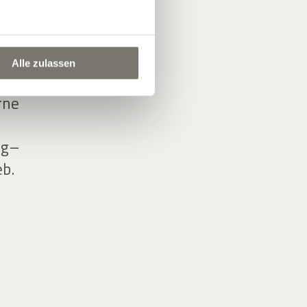
 den
Alle zulassen
n und
rne
ng–
eb.