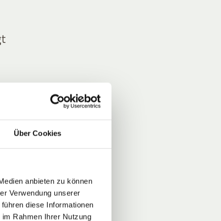
gt
t die
Über Cookies
.
 Medien anbieten zu können
hrer Verwendung unserer
 führen diese Informationen
ld
ie im Rahmen Ihrer Nutzung