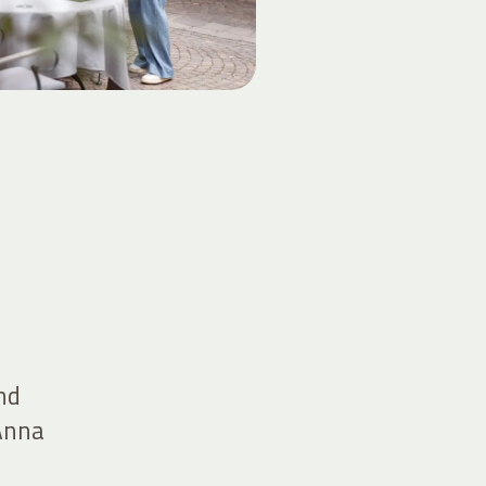
nd
 Anna