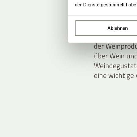
und Charme –
der Dienste gesammelt habe
Andreas und T
Ablehnen
Kulissen. Sie
der Weinprodu
über Wein und
Weindegustati
eine wichtige