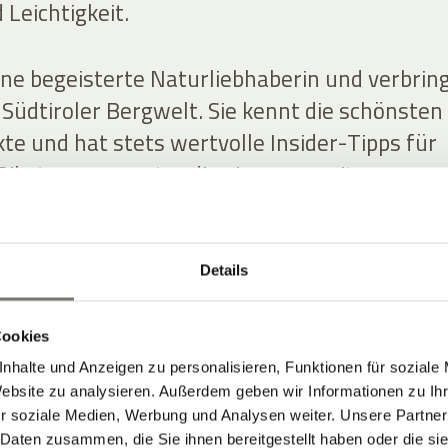
 Leichtigkeit.
eine begeisterte Naturliebhaberin und verbrin
er Südtiroler Bergwelt. Sie kennt die schönsten
te und hat stets wertvolle Insider-Tipps für
iketouren parat – die sie gerne mit unseren
inen ausgeprägten Sinn für Ästhetik. Sie bring
Details
äser aus dem Garten ins Hotel und schafft
rationen, auf die uns die Gäste oft ansprechen
Cookies
nhalte und Anzeigen zu personalisieren, Funktionen für soziale
Website zu analysieren. Außerdem geben wir Informationen zu I
dschaft haben Rosi und Christine an Anna
r soziale Medien, Werbung und Analysen weiter. Unsere Partner
. Sie betreut unsere Gäste mit Freude, Gedu
 Daten zusammen, die Sie ihnen bereitgestellt haben oder die s