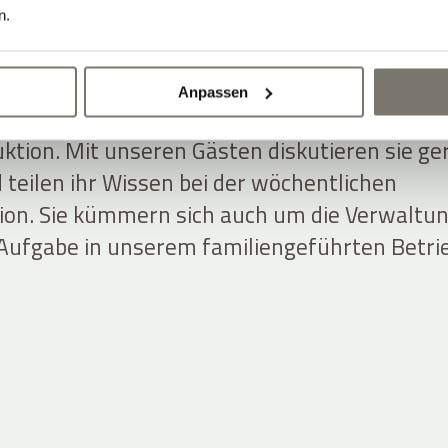
 auch in hektischen Momenten.
n.
homas Nicolussi-Leck, arbeiten meist hinter
Anpassen
 sind ein eingespieltes Team in den Weinberge
ktion. Mit unseren Gästen diskutieren sie ge
 teilen ihr Wissen bei der wöchentlichen
on. Sie kümmern sich auch um die Verwaltu
 Aufgabe in unserem familiengeführten Betri