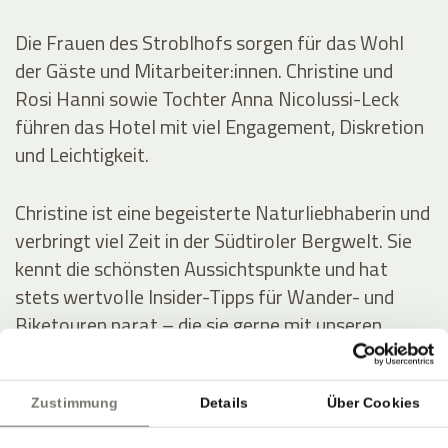
Die Frauen des Stroblhofs sorgen für das Wohl
der Gäste und Mitarbeiter:innen. Christine und
Rosi Hanni sowie Tochter Anna Nicolussi-Leck
führen das Hotel mit viel Engagement, Diskretion
und Leichtigkeit.
Christine ist eine begeisterte Naturliebhaberin und
verbringt viel Zeit in der Südtiroler Bergwelt. Sie
kennt die schönsten Aussichtspunkte und hat
stets wertvolle Insider-Tipps für Wander- und
Biketouren parat – die sie gerne mit unseren
Gästen teilt.
Zustimmung
Details
Über Cookies
Rosi besitzt einen ausgeprägten Sinn für Ästhetik.
Sie bringt die Blumen und Gräser aus dem Garten