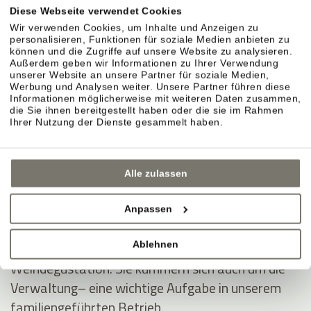
ins Hotel und schafft stilvolle Dekorationen, auf
Diese Webseite verwendet Cookies
die uns die Gäste oft ansprechen.
Wir verwenden Cookies, um Inhalte und Anzeigen zu
personalisieren, Funktionen für soziale Medien anbieten zu
können und die Zugriffe auf unsere Website zu analysieren.
Außerdem geben wir Informationen zu Ihrer Verwendung
Die Gastfreundschaft haben Rosi und Christine an
unserer Website an unsere Partner für soziale Medien,
Werbung und Analysen weiter. Unsere Partner führen diese
Anna weitergegeben. Sie betreut unsere Gäste mit
Informationen möglicherweise mit weiteren Daten zusammen,
Freude, Geduld und Charme – auch in hektischen
die Sie ihnen bereitgestellt haben oder die sie im Rahmen
Ihrer Nutzung der Dienste gesammelt haben.
Momenten.
Andreas und Thomas Nicolussi-Leck, arbeiten
Alle zulassen
meist hinter den Kulissen. Sie sind ein eingespieltes
Team in den Weinbergen und der Weinproduktion.
Anpassen
Mit unseren Gästen diskutieren sie gerne über
Ablehnen
Wein und teilen ihr Wissen bei der wöchentlichen
Weindegustation. Sie kümmern sich auch um die
Verwaltung– eine wichtige Aufgabe in unserem
familiengeführten Betrieb.