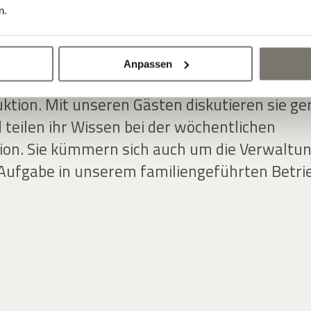
 auch in hektischen Momenten.
n.
homas Nicolussi-Leck, arbeiten meist hinter
Anpassen
 sind ein eingespieltes Team in den Weinberge
ktion. Mit unseren Gästen diskutieren sie ge
 teilen ihr Wissen bei der wöchentlichen
on. Sie kümmern sich auch um die Verwaltu
 Aufgabe in unserem familiengeführten Betri