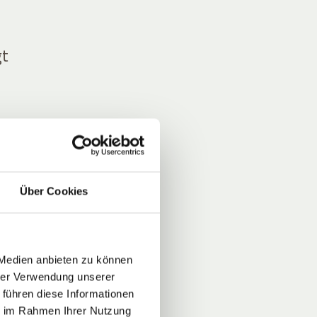
gt
t die
Über Cookies
.
 Medien anbieten zu können
hrer Verwendung unserer
 führen diese Informationen
ld
ie im Rahmen Ihrer Nutzung