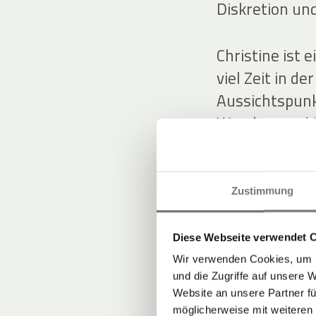
Diskretion und
Christine ist 
viel Zeit in d
Aussichtspunk
Wander- und B
Gästen teilt.
Rosi besitzt e
Zustimmung
Blumen und Gr
stilvolle Deko
Diese Webseite verwendet 
Wir verwenden Cookies, um I
und die Zugriffe auf unsere 
Die Gastfreun
Website an unsere Partner fü
weitergegeben
möglicherweise mit weiteren