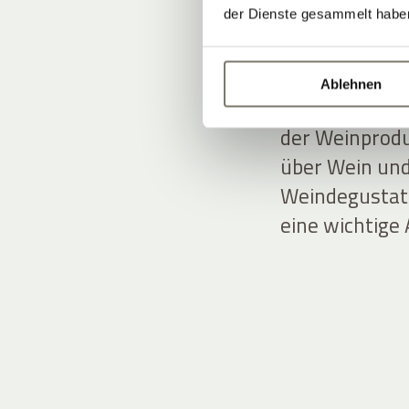
und Charme –
der Dienste gesammelt habe
Andreas und T
Ablehnen
Kulissen. Sie
der Weinprodu
über Wein und
Weindegustati
eine wichtige