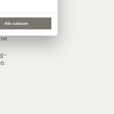
 den
Alle zulassen
n und
rne
ng–
eb.