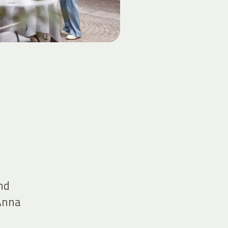
nd
 Anna