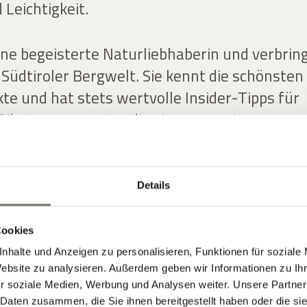
 Leichtigkeit.
eine begeisterte Naturliebhaberin und verbrin
er Südtiroler Bergwelt. Sie kennt die schönsten
te und hat stets wertvolle Insider-Tipps für
iketouren parat – die sie gerne mit unseren
inen ausgeprägten Sinn für Ästhetik. Sie bring
Details
äser aus dem Garten ins Hotel und schafft
rationen, auf die uns die Gäste oft ansprechen
Cookies
nhalte und Anzeigen zu personalisieren, Funktionen für soziale
Website zu analysieren. Außerdem geben wir Informationen zu I
dschaft haben Rosi und Christine an Anna
r soziale Medien, Werbung und Analysen weiter. Unsere Partner
. Sie betreut unsere Gäste mit Freude, Gedu
 Daten zusammen, die Sie ihnen bereitgestellt haben oder die s