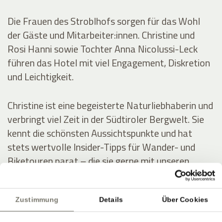
Die Frauen des Stroblhofs sorgen für das Wohl
der Gäste und Mitarbeiter:innen. Christine und
Rosi Hanni sowie Tochter Anna Nicolussi-Leck
führen das Hotel mit viel Engagement, Diskretion
und Leichtigkeit.
Christine ist eine begeisterte Naturliebhaberin und
verbringt viel Zeit in der Südtiroler Bergwelt. Sie
kennt die schönsten Aussichtspunkte und hat
stets wertvolle Insider-Tipps für Wander- und
Biketouren parat – die sie gerne mit unseren
Gästen teilt.
Zustimmung
Details
Über Cookies
Rosi besitzt einen ausgeprägten Sinn für Ästhetik.
Sie bringt die Blumen und Gräser aus dem Garten