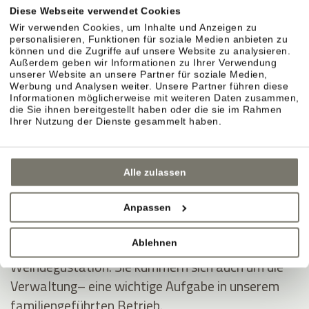
ins Hotel und schafft stilvolle Dekorationen, auf
Diese Webseite verwendet Cookies
die uns die Gäste oft ansprechen.
Wir verwenden Cookies, um Inhalte und Anzeigen zu
personalisieren, Funktionen für soziale Medien anbieten zu
können und die Zugriffe auf unsere Website zu analysieren.
Außerdem geben wir Informationen zu Ihrer Verwendung
Die Gastfreundschaft haben Rosi und Christine an
unserer Website an unsere Partner für soziale Medien,
Werbung und Analysen weiter. Unsere Partner führen diese
Anna weitergegeben. Sie betreut unsere Gäste mit
Informationen möglicherweise mit weiteren Daten zusammen,
Freude, Geduld und Charme – auch in hektischen
die Sie ihnen bereitgestellt haben oder die sie im Rahmen
Ihrer Nutzung der Dienste gesammelt haben.
Momenten.
Andreas und Thomas Nicolussi-Leck, arbeiten
Alle zulassen
meist hinter den Kulissen. Sie sind ein eingespieltes
Team in den Weinbergen und der Weinproduktion.
Anpassen
Mit unseren Gästen diskutieren sie gerne über
Ablehnen
Wein und teilen ihr Wissen bei der wöchentlichen
Weindegustation. Sie kümmern sich auch um die
Verwaltung– eine wichtige Aufgabe in unserem
familiengeführten Betrieb.