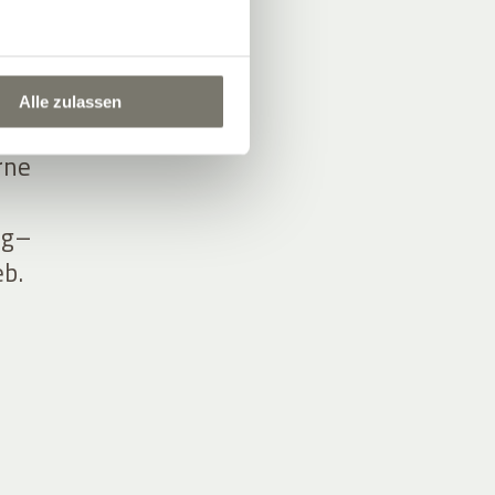
 den
Alle zulassen
n und
rne
ng–
eb.