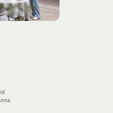
nd
 Anna