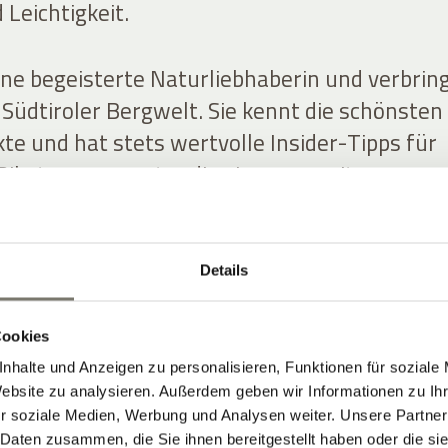
 Leichtigkeit.
eine begeisterte Naturliebhaberin und verbrin
er Südtiroler Bergwelt. Sie kennt die schönsten
te und hat stets wertvolle Insider-Tipps für
iketouren parat – die sie gerne mit unseren
inen ausgeprägten Sinn für Ästhetik. Sie bring
Details
äser aus dem Garten ins Hotel und schafft
rationen, auf die uns die Gäste oft ansprechen
Cookies
nhalte und Anzeigen zu personalisieren, Funktionen für soziale
Website zu analysieren. Außerdem geben wir Informationen zu I
dschaft haben Rosi und Christine an Anna
r soziale Medien, Werbung und Analysen weiter. Unsere Partner
. Sie betreut unsere Gäste mit Freude, Gedu
 Daten zusammen, die Sie ihnen bereitgestellt haben oder die s