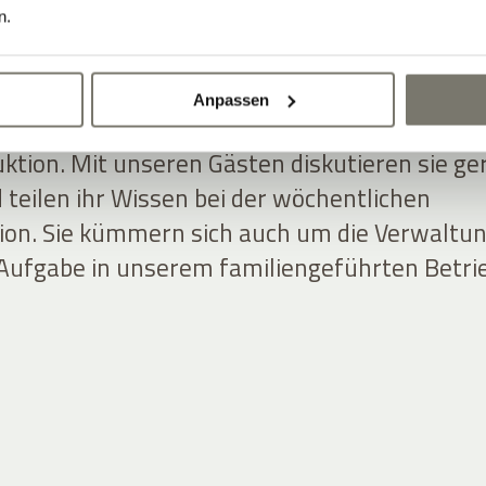
 auch in hektischen Momenten.
n.
homas Nicolussi-Leck, arbeiten meist hinter
Anpassen
 sind ein eingespieltes Team in den Weinberge
ktion. Mit unseren Gästen diskutieren sie ge
 teilen ihr Wissen bei der wöchentlichen
on. Sie kümmern sich auch um die Verwaltu
 Aufgabe in unserem familiengeführten Betri