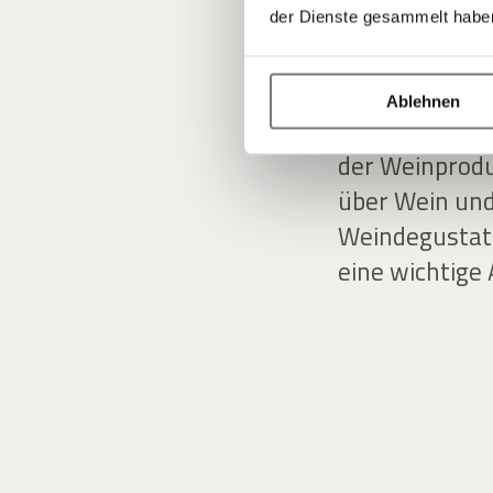
und Charme –
der Dienste gesammelt habe
Andreas und T
Ablehnen
Kulissen. Sie
der Weinprodu
über Wein und
Weindegustati
eine wichtige