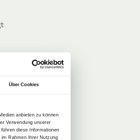
gt
t die
Über Cookies
.
 Medien anbieten zu können
hrer Verwendung unserer
 führen diese Informationen
ld
ie im Rahmen Ihrer Nutzung