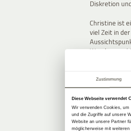
Diskretion und
Christine ist 
viel Zeit in d
Aussichtspunk
Wander- und B
Gästen teilt.
Rosi besitzt e
Zustimmung
Blumen und Gr
stilvolle Deko
Diese Webseite verwendet 
Wir verwenden Cookies, um I
und die Zugriffe auf unsere 
Die Gastfreun
Website an unsere Partner fü
weitergegeben
möglicherweise mit weiteren