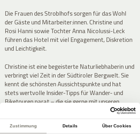
Die Frauen des Stroblhofs sorgen für das Wohl
der Gäste und Mitarbeiter:innen. Christine und
Rosi Hanni sowie Tochter Anna Nicolussi-Leck
führen das Hotel mit viel Engagement, Diskretion
und Leichtigkeit.
Christine ist eine begeisterte Naturliebhaberin und
verbringt viel Zeit in der Südtiroler Bergwelt. Sie
kennt die schönsten Aussichtspunkte und hat
stets wertvolle Insider-Tipps für Wander- und
Biketouren parat – die sie gerne mit unseren
Gästen teilt.
Zustimmung
Details
Über Cookies
Rosi besitzt einen ausgeprägten Sinn für Ästhetik.
Sie bringt die Blumen und Gräser aus dem Garten