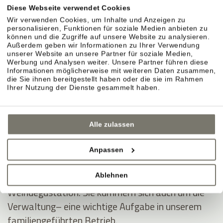
ins Hotel und schafft stilvolle Dekorationen, auf
Diese Webseite verwendet Cookies
die uns die Gäste oft ansprechen.
Wir verwenden Cookies, um Inhalte und Anzeigen zu
personalisieren, Funktionen für soziale Medien anbieten zu
können und die Zugriffe auf unsere Website zu analysieren.
Außerdem geben wir Informationen zu Ihrer Verwendung
Die Gastfreundschaft haben Rosi und Christine an
unserer Website an unsere Partner für soziale Medien,
Werbung und Analysen weiter. Unsere Partner führen diese
Anna weitergegeben. Sie betreut unsere Gäste mit
Informationen möglicherweise mit weiteren Daten zusammen,
Freude, Geduld und Charme – auch in hektischen
die Sie ihnen bereitgestellt haben oder die sie im Rahmen
Ihrer Nutzung der Dienste gesammelt haben.
Momenten.
Andreas und Thomas Nicolussi-Leck, arbeiten
Alle zulassen
meist hinter den Kulissen. Sie sind ein eingespieltes
Team in den Weinbergen und der Weinproduktion.
Anpassen
Mit unseren Gästen diskutieren sie gerne über
Ablehnen
Wein und teilen ihr Wissen bei der wöchentlichen
Weindegustation. Sie kümmern sich auch um die
Verwaltung– eine wichtige Aufgabe in unserem
familiengeführten Betrieb.