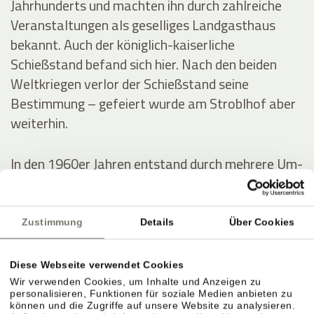
Jahrhunderts und machten ihn durch zahlreiche
Veranstaltungen als geselliges Landgasthaus
bekannt. Auch der königlich-kaiserliche
Schießstand befand sich hier. Nach den beiden
Weltkriegen verlor der Schießstand seine
Bestimmung – gefeiert wurde am Stroblhof aber
weiterhin.
In den 1960er Jahren entstand durch mehrere Um-
und Zubauten das erste Hotel mit Freibad im
Überetsch. Der junge Erbe Josef Hanni-Ausserer
baute 1972 das erste Hallenbad der Region,
Zustimmung
Details
Über Cookies
errichtete zwei Tennisplätze und intensivierte die
Weinproduktion.
Diese Webseite verwendet Cookies
Wir verwenden Cookies, um Inhalte und Anzeigen zu
personalisieren, Funktionen für soziale Medien anbieten zu
können und die Zugriffe auf unsere Website zu analysieren.