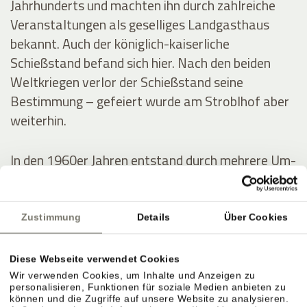
Jahrhunderts und machten ihn durch zahlreiche
Veranstaltungen als geselliges Landgasthaus
bekannt. Auch der königlich-kaiserliche
Schießstand befand sich hier. Nach den beiden
Weltkriegen verlor der Schießstand seine
Bestimmung – gefeiert wurde am Stroblhof aber
weiterhin.
In den 1960er Jahren entstand durch mehrere Um-
und Zubauten das erste Hotel mit Freibad im
Überetsch. Der junge Erbe Josef Hanni-Ausserer
baute 1972 das erste Hallenbad der Region,
Zustimmung
Details
Über Cookies
errichtete zwei Tennisplätze und intensivierte die
Weinproduktion.
Diese Webseite verwendet Cookies
Wir verwenden Cookies, um Inhalte und Anzeigen zu
personalisieren, Funktionen für soziale Medien anbieten zu
können und die Zugriffe auf unsere Website zu analysieren.