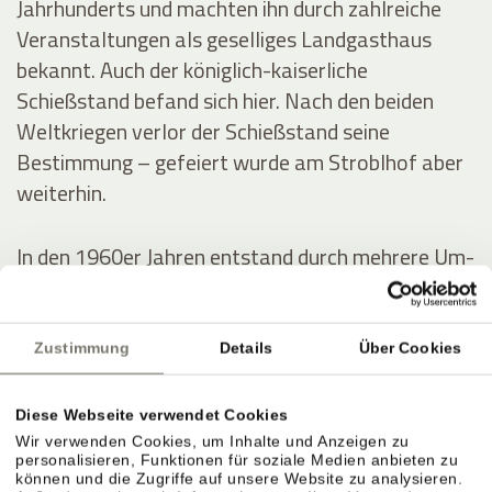
Jahrhunderts und machten ihn durch zahlreiche
Veranstaltungen als geselliges Landgasthaus
bekannt. Auch der königlich-kaiserliche
Schießstand befand sich hier. Nach den beiden
Weltkriegen verlor der Schießstand seine
Bestimmung – gefeiert wurde am Stroblhof aber
weiterhin.
In den 1960er Jahren entstand durch mehrere Um-
und Zubauten das erste Hotel mit Freibad im
Überetsch. Der junge Erbe Josef Hanni-Ausserer
baute 1972 das erste Hallenbad der Region,
Zustimmung
Details
Über Cookies
errichtete zwei Tennisplätze und intensivierte die
Weinproduktion.
Diese Webseite verwendet Cookies
Wir verwenden Cookies, um Inhalte und Anzeigen zu
personalisieren, Funktionen für soziale Medien anbieten zu
können und die Zugriffe auf unsere Website zu analysieren.