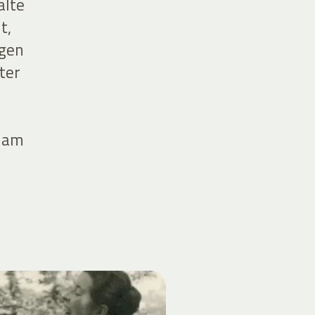
alte
t,
igen
ter
h
e am