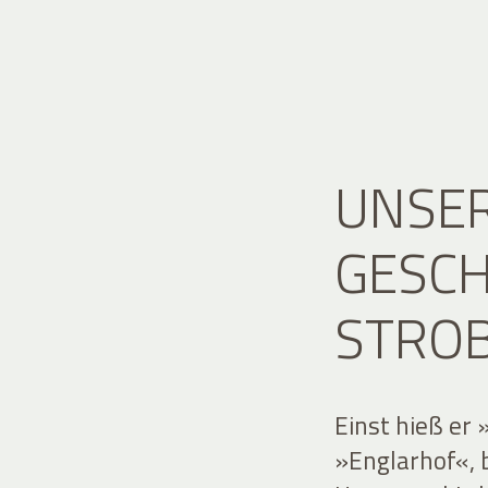
UNSER
GESCH
STRO
Einst hieß er
»Englarhof«, 