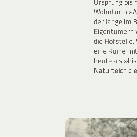
Ursprung bis 
Wohnturm »Alt
der lange im 
Eigentümern v
die Hofstelle
eine Ruine mit
heute als »hi
Naturteich die