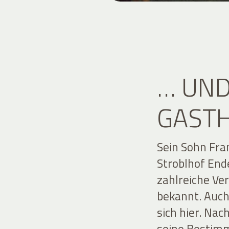
… UN
GASTH
Sein Sohn Fr
Stroblhof End
zahlreiche Ve
bekannt. Auch
sich hier. Nac
seine Bestimm