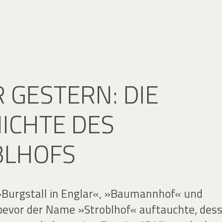
 GESTERN: DIE
ICHTE DES
BLHOFS
 »Burgstall in Englar«, »Baumannhof« und
bevor der Name »Stroblhof« auftauchte, des