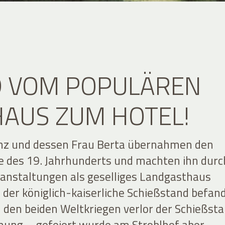
D VOM POPULÄREN
AUS ZUM HOTEL!
anz und dessen Frau Berta übernahmen den
e des 19. Jahrhunderts und machten ihn durc
ranstaltungen als geselliges Landgasthaus
 der königlich-kaiserliche Schießstand befan
h den beiden Weltkriegen verlor der Schießst
ung – gefeiert wurde am Stroblhof aber