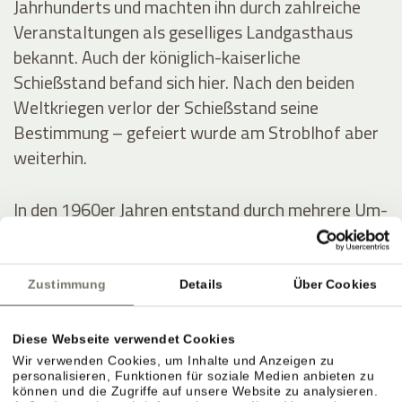
Jahrhunderts und machten ihn durch zahlreiche
Veranstaltungen als geselliges Landgasthaus
bekannt. Auch der königlich-kaiserliche
Schießstand befand sich hier. Nach den beiden
Weltkriegen verlor der Schießstand seine
Bestimmung – gefeiert wurde am Stroblhof aber
weiterhin.
In den 1960er Jahren entstand durch mehrere Um-
und Zubauten das erste Hotel mit Freibad im
Überetsch. Der junge Erbe Josef Hanni-Ausserer
baute 1972 das erste Hallenbad der Region,
Zustimmung
Details
Über Cookies
errichtete zwei Tennisplätze und intensivierte die
Weinproduktion.
Diese Webseite verwendet Cookies
Wir verwenden Cookies, um Inhalte und Anzeigen zu
personalisieren, Funktionen für soziale Medien anbieten zu
können und die Zugriffe auf unsere Website zu analysieren.