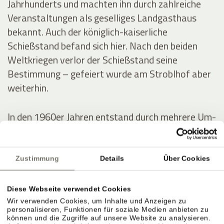
Jahrhunderts und machten ihn durch zahlreiche
Veranstaltungen als geselliges Landgasthaus
bekannt. Auch der königlich-kaiserliche
Schießstand befand sich hier. Nach den beiden
Weltkriegen verlor der Schießstand seine
Bestimmung – gefeiert wurde am Stroblhof aber
weiterhin.
In den 1960er Jahren entstand durch mehrere Um-
und Zubauten das erste Hotel mit Freibad im
Überetsch. Der junge Erbe Josef Hanni-Ausserer
baute 1972 das erste Hallenbad der Region,
Zustimmung
Details
Über Cookies
errichtete zwei Tennisplätze und intensivierte die
Weinproduktion.
Diese Webseite verwendet Cookies
Wir verwenden Cookies, um Inhalte und Anzeigen zu
personalisieren, Funktionen für soziale Medien anbieten zu
können und die Zugriffe auf unsere Website zu analysieren.