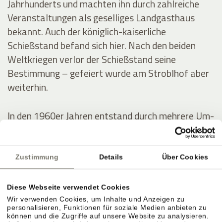
Jahrhunderts und machten ihn durch zahlreiche
Veranstaltungen als geselliges Landgasthaus
bekannt. Auch der königlich-kaiserliche
Schießstand befand sich hier. Nach den beiden
Weltkriegen verlor der Schießstand seine
Bestimmung – gefeiert wurde am Stroblhof aber
weiterhin.
In den 1960er Jahren entstand durch mehrere Um-
und Zubauten das erste Hotel mit Freibad im
Überetsch. Der junge Erbe Josef Hanni-Ausserer
baute 1972 das erste Hallenbad der Region,
Zustimmung
Details
Über Cookies
errichtete zwei Tennisplätze und intensivierte die
Weinproduktion.
Diese Webseite verwendet Cookies
Wir verwenden Cookies, um Inhalte und Anzeigen zu
personalisieren, Funktionen für soziale Medien anbieten zu
können und die Zugriffe auf unsere Website zu analysieren.