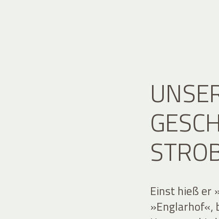
UNSER
GESCH
STRO
Einst hieß er
»Englarhof«, 