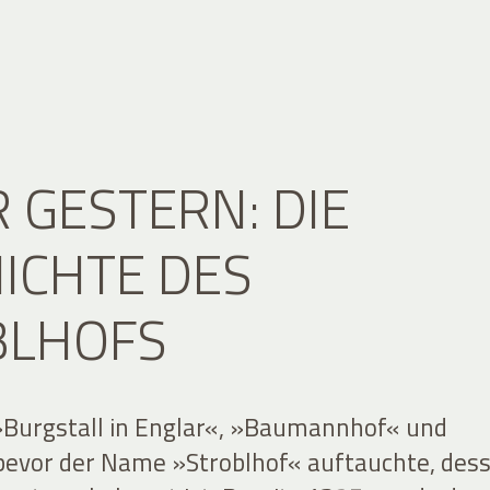
 GESTERN: DIE
ICHTE DES
BLHOFS
 »Burgstall in Englar«, »Baumannhof« und
bevor der Name »Stroblhof« auftauchte, des