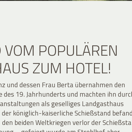
D VOM POPULÄREN
AUS ZUM HOTEL!
anz und dessen Frau Berta übernahmen den
e des 19. Jahrhunderts und machten ihn durc
ranstaltungen als geselliges Landgasthaus
 der königlich-kaiserliche Schießstand befan
h den beiden Weltkriegen verlor der Schießst
ung – gefeiert wurde am Stroblhof aber