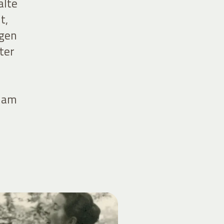
alte
t,
igen
ter
h
e am