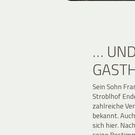
… UN
GASTH
Sein Sohn Fr
Stroblhof End
zahlreiche Ve
bekannt. Auch
sich hier. Nac
seine Bestimm