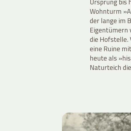
Ursprung bis 
Wohnturm »Alt
der lange im 
Eigentümern v
die Hofstelle
eine Ruine mit
heute als »hi
Naturteich die