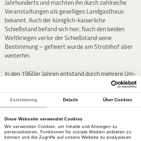
Jahrhunderts und machten ihn durch zahlreiche
Veranstaltungen als geselliges Landgasthaus
bekannt. Auch der königlich-kaiserliche
Schießstand befand sich hier. Nach den beiden
Weltkriegen verlor der Schießstand seine
Bestimmung – gefeiert wurde am Stroblhof aber
weiterhin.
In den 1960er Jahren entstand durch mehrere Um-
und Zubauten das erste Hotel mit Freibad im
Überetsch. Der junge Erbe Josef Hanni-Ausserer
baute 1972 das erste Hallenbad der Region,
Zustimmung
Details
Über Cookies
errichtete zwei Tennisplätze und intensivierte die
Weinproduktion.
Diese Webseite verwendet Cookies
Wir verwenden Cookies, um Inhalte und Anzeigen zu
personalisieren, Funktionen für soziale Medien anbieten zu
können und die Zugriffe auf unsere Website zu analysieren.