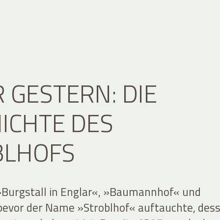
 GESTERN: DIE
ICHTE DES
BLHOFS
 »Burgstall in Englar«, »Baumannhof« und
bevor der Name »Stroblhof« auftauchte, des