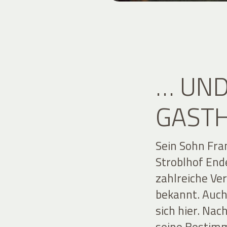
… UN
GASTH
Sein Sohn Fr
Stroblhof End
zahlreiche Ve
bekannt. Auch
sich hier. Nac
seine Bestimm