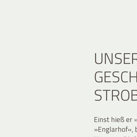
UNSER
GESCH
STRO
Einst hieß er
»Englarhof«, 