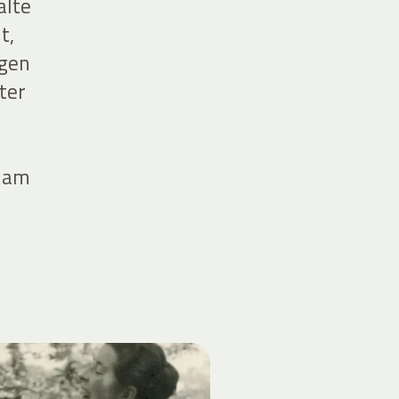
alte
t,
igen
ter
h
e am