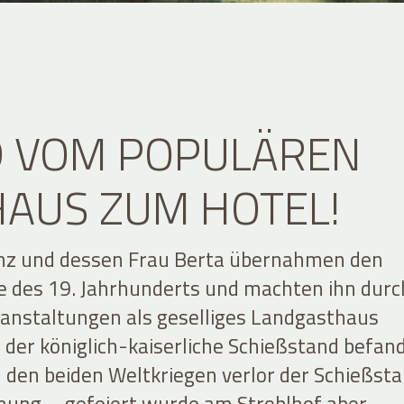
D VOM POPULÄREN
AUS ZUM HOTEL!
anz und dessen Frau Berta übernahmen den
e des 19. Jahrhunderts und machten ihn durc
ranstaltungen als geselliges Landgasthaus
 der königlich-kaiserliche Schießstand befan
h den beiden Weltkriegen verlor der Schießst
ung – gefeiert wurde am Stroblhof aber