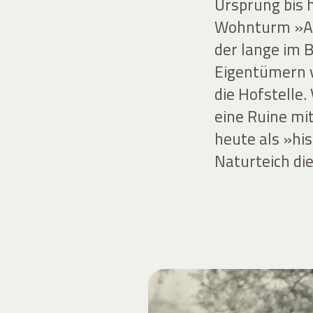
Ursprung bis 
Wohnturm »Alt
der lange im 
Eigentümern v
die Hofstelle
eine Ruine mit
heute als »hi
Naturteich die