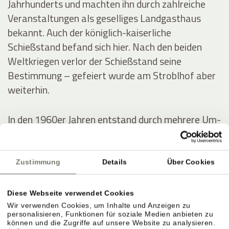
Jahrhunderts und machten ihn durch zahlreiche
Veranstaltungen als geselliges Landgasthaus
bekannt. Auch der königlich-kaiserliche
Schießstand befand sich hier. Nach den beiden
Weltkriegen verlor der Schießstand seine
Bestimmung – gefeiert wurde am Stroblhof aber
weiterhin.
In den 1960er Jahren entstand durch mehrere Um-
und Zubauten das erste Hotel mit Freibad im
Überetsch. Der junge Erbe Josef Hanni-Ausserer
baute 1972 das erste Hallenbad der Region,
Zustimmung
Details
Über Cookies
errichtete zwei Tennisplätze und intensivierte die
Weinproduktion.
Diese Webseite verwendet Cookies
Wir verwenden Cookies, um Inhalte und Anzeigen zu
personalisieren, Funktionen für soziale Medien anbieten zu
können und die Zugriffe auf unsere Website zu analysieren.