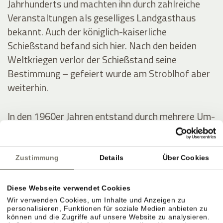
Jahrhunderts und machten ihn durch zahlreiche
Veranstaltungen als geselliges Landgasthaus
bekannt. Auch der königlich-kaiserliche
Schießstand befand sich hier. Nach den beiden
Weltkriegen verlor der Schießstand seine
Bestimmung – gefeiert wurde am Stroblhof aber
weiterhin.
In den 1960er Jahren entstand durch mehrere Um-
und Zubauten das erste Hotel mit Freibad im
Überetsch. Der junge Erbe Josef Hanni-Ausserer
baute 1972 das erste Hallenbad der Region,
Zustimmung
Details
Über Cookies
errichtete zwei Tennisplätze und intensivierte die
Weinproduktion.
Diese Webseite verwendet Cookies
Wir verwenden Cookies, um Inhalte und Anzeigen zu
personalisieren, Funktionen für soziale Medien anbieten zu
können und die Zugriffe auf unsere Website zu analysieren.