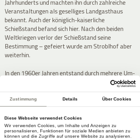
Jahrhunderts und machten ihn durch zahlreiche
Veranstaltungen als geselliges Landgasthaus
bekannt. Auch der königlich-kaiserliche
Schießstand befand sich hier. Nach den beiden
Weltkriegen verlor der Schießstand seine
Bestimmung – gefeiert wurde am Stroblhof aber
weiterhin.
In den 1960er Jahren entstand durch mehrere Um-
und Zubauten das erste Hotel mit Freibad im
Überetsch. Der junge Erbe Josef Hanni-Ausserer
baute 1972 das erste Hallenbad der Region,
Zustimmung
Details
Über Cookies
errichtete zwei Tennisplätze und intensivierte die
Weinproduktion.
Diese Webseite verwendet Cookies
Wir verwenden Cookies, um Inhalte und Anzeigen zu
personalisieren, Funktionen für soziale Medien anbieten zu
können und die Zugriffe auf unsere Website zu analysieren.