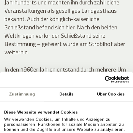
Jahrhunderts und machten ihn durch zahlreiche
Veranstaltungen als geselliges Landgasthaus
bekannt. Auch der königlich-kaiserliche
Schießstand befand sich hier. Nach den beiden
Weltkriegen verlor der Schießstand seine
Bestimmung – gefeiert wurde am Stroblhof aber
weiterhin.
In den 1960er Jahren entstand durch mehrere Um-
und Zubauten das erste Hotel mit Freibad im
Überetsch. Der junge Erbe Josef Hanni-Ausserer
baute 1972 das erste Hallenbad der Region,
Zustimmung
Details
Über Cookies
errichtete zwei Tennisplätze und intensivierte die
Weinproduktion.
Diese Webseite verwendet Cookies
Wir verwenden Cookies, um Inhalte und Anzeigen zu
personalisieren, Funktionen für soziale Medien anbieten zu
können und die Zugriffe auf unsere Website zu analysieren.