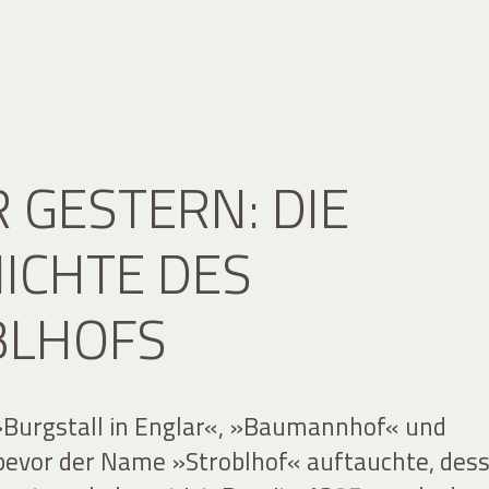
 GESTERN: DIE
ICHTE DES
BLHOFS
 »Burgstall in Englar«, »Baumannhof« und
bevor der Name »Stroblhof« auftauchte, des