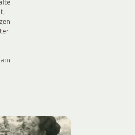
alte
t,
igen
ter
h
e am