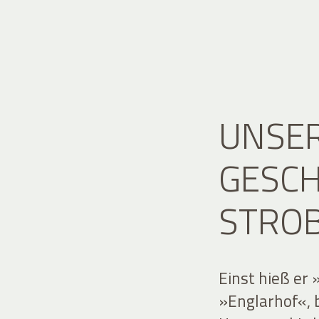
UNSER
GESCH
STRO
Einst hieß er
»Englarhof«, 