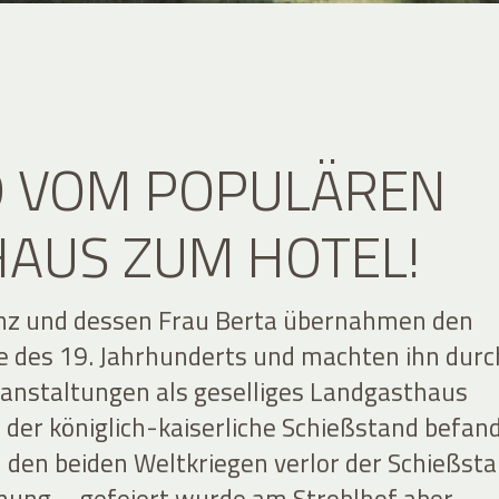
D VOM POPULÄREN
AUS ZUM HOTEL!
anz und dessen Frau Berta übernahmen den
e des 19. Jahrhunderts und machten ihn durc
ranstaltungen als geselliges Landgasthaus
 der königlich-kaiserliche Schießstand befan
h den beiden Weltkriegen verlor der Schießst
ung – gefeiert wurde am Stroblhof aber