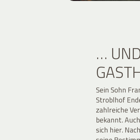
… UN
GASTH
Sein Sohn Fr
Stroblhof End
zahlreiche Ve
bekannt. Auch
sich hier. Nac
seine Bestimm