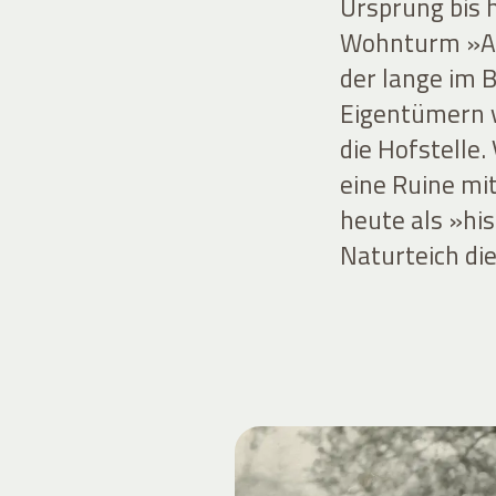
Ursprung bis 
Wohnturm »Alt
der lange im 
Eigentümern v
die Hofstelle
eine Ruine mit
heute als »hi
Naturteich die