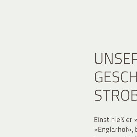
UNSER
GESCH
STRO
Einst hieß er
»Englarhof«, 