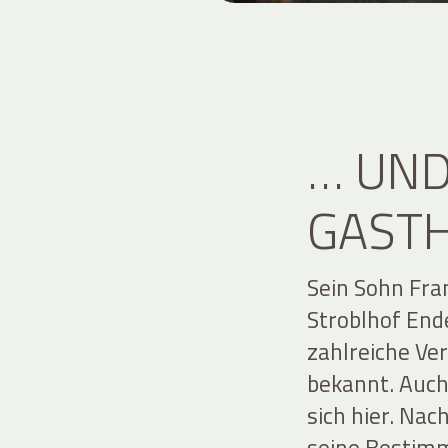
… UN
GASTH
Sein Sohn Fr
Stroblhof End
zahlreiche Ve
bekannt. Auch
sich hier. Nac
seine Bestimm