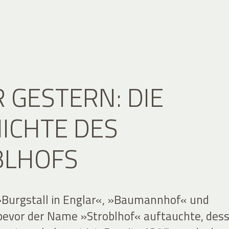
 GESTERN: DIE
ICHTE DES
BLHOFS
 »Burgstall in Englar«, »Baumannhof« und
bevor der Name »Stroblhof« auftauchte, des