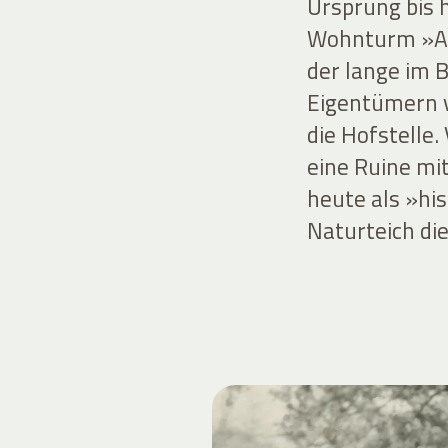
Ursprung bis 
Wohnturm »Alt
der lange im 
Eigentümern v
die Hofstelle
eine Ruine mit
heute als »hi
Naturteich die