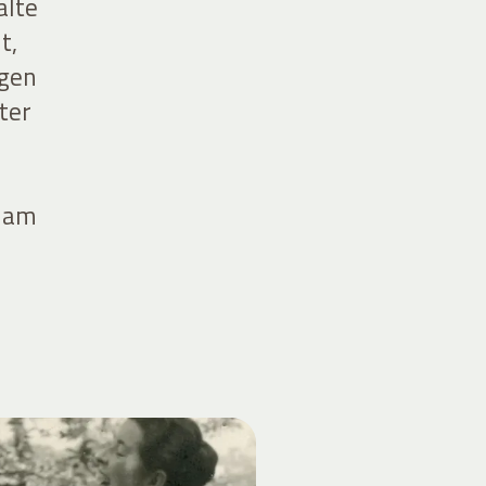
alte
t,
igen
ter
h
e am