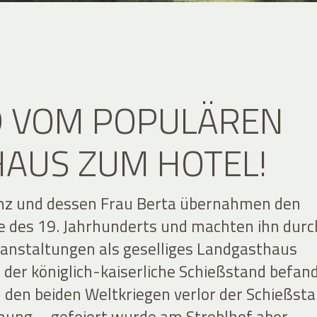
D VOM POPULÄREN
AUS ZUM HOTEL!
anz und dessen Frau Berta übernahmen den
e des 19. Jahrhunderts und machten ihn durc
ranstaltungen als geselliges Landgasthaus
 der königlich-kaiserliche Schießstand befan
h den beiden Weltkriegen verlor der Schießst
ung – gefeiert wurde am Stroblhof aber