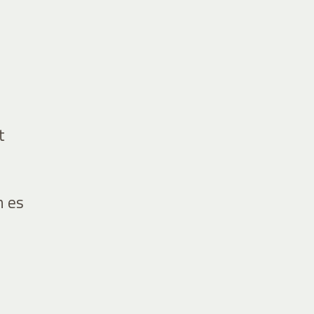
t
 es