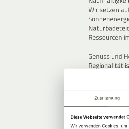
Nachhaltigkei
Wir setzen auf
Sonnenenergie
Naturbadeteic
Ressourcen im
Genuss und H
Regionalität i
und Küche ori
wachsen Kräut
einer starken
Zustimmung
Diese Webseite verwendet 
Wir verwenden Cookies, um I