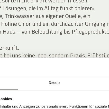
t sollte nicht erklärt werden müssen.
 Lösungen, die im Alltag funktionieren:
, Trinkwasser aus eigener Quelle, ein
h ohne Chlor und ein durchdachter Umgang 
 Haus – von Beleuchtung bis Pflegeprodukte
erkunft.
st bei uns keine Idee, sondern Praxis. Frühstü
entieren sich an Saison und Umgebung, im Ga
er und Salate, und im Glas steht Südtirol – 
 regionalen Weinkarte.
Details
Cookies
nhalte und Anzeigen zu personalisieren, Funktionen für soziale