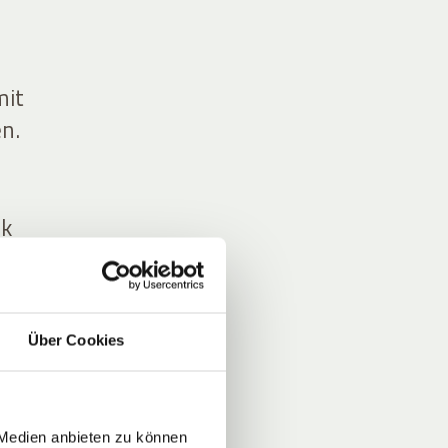
mit
n.
ck
rten
mit
Über Cookies
 Medien anbieten zu können