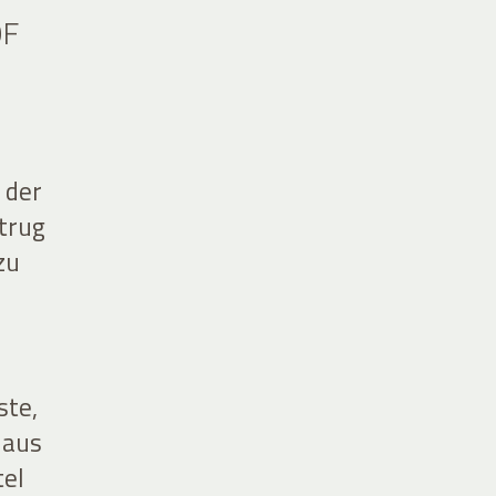
OF
 der
trug
zu
ste,
haus
tel