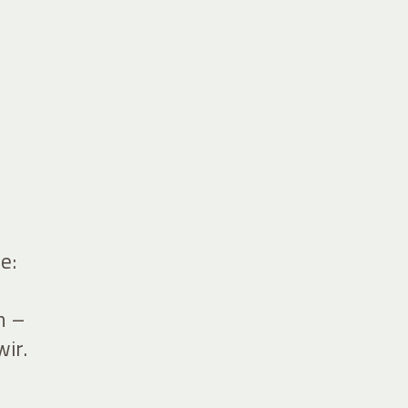
e:
n –
wir.