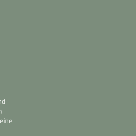
nd
n
eine