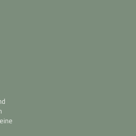
nd
n
eine