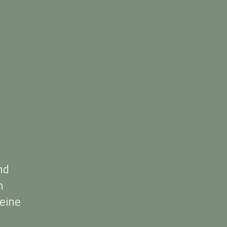
nd
n
eine