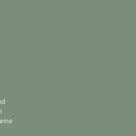
nd
n
eine