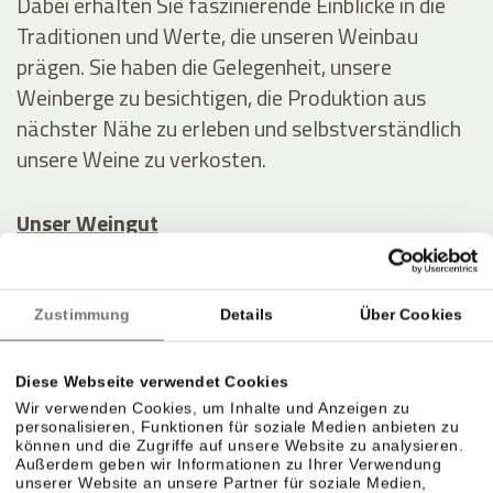
Dabei erhalten Sie faszinierende Einblicke in die
Traditionen und Werte, die unseren Weinbau
prägen. Sie haben die Gelegenheit, unsere
Weinberge zu besichtigen, die Produktion aus
nächster Nähe zu erleben und selbstverständlich
unsere Weine zu verkosten.
Unser Weingut
Verwöhnen Sie Ihre Liebsten mit einem
Geschenkgutschein
vom Stroblhof – gerne auch
Zustimmung
Details
Über Cookies
mit einer Weinverkostung und/oder einem
Abendessen – oder schenken Sie sich selbst ein
Diese Webseite verwendet Cookies
Last-Minute-Erlebnis
oder ein
Paket im Angebot
!
Wir verwenden Cookies, um Inhalte und Anzeigen zu
personalisieren, Funktionen für soziale Medien anbieten zu
können und die Zugriffe auf unsere Website zu analysieren.
Außerdem geben wir Informationen zu Ihrer Verwendung
unserer Website an unsere Partner für soziale Medien,