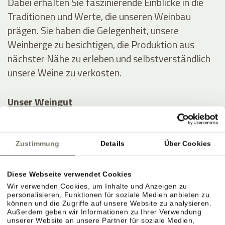
Dabei erhalten Sie faszinierende Einblicke in die
Traditionen und Werte, die unseren Weinbau
prägen. Sie haben die Gelegenheit, unsere
Weinberge zu besichtigen, die Produktion aus
nächster Nähe zu erleben und selbstverständlich
unsere Weine zu verkosten.
Unser Weingut
Verwöhnen Sie Ihre Liebsten mit einem
Geschenkgutschein
vom Stroblhof – gerne auch
Zustimmung
Details
Über Cookies
mit einer Weinverkostung und/oder einem
Abendessen – oder schenken Sie sich selbst ein
Diese Webseite verwendet Cookies
Last-Minute-Erlebnis
oder ein
Paket im Angebot
!
Wir verwenden Cookies, um Inhalte und Anzeigen zu
personalisieren, Funktionen für soziale Medien anbieten zu
können und die Zugriffe auf unsere Website zu analysieren.
Außerdem geben wir Informationen zu Ihrer Verwendung
unserer Website an unsere Partner für soziale Medien,