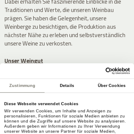
Dabei erhalten Sie faszinierende Einblicke in die
Traditionen und Werte, die unseren Weinbau
prägen. Sie haben die Gelegenheit, unsere
Weinberge zu besichtigen, die Produktion aus
nächster Nähe zu erleben und selbstverständlich
unsere Weine zu verkosten.
Unser Weingut
Verwöhnen Sie Ihre Liebsten mit einem
Geschenkgutschein
vom Stroblhof – gerne auch
Zustimmung
Details
Über Cookies
mit einer Weinverkostung und/oder einem
Abendessen – oder schenken Sie sich selbst ein
Diese Webseite verwendet Cookies
Last-Minute-Erlebnis
oder ein
Paket im Angebot
!
Wir verwenden Cookies, um Inhalte und Anzeigen zu
personalisieren, Funktionen für soziale Medien anbieten zu
können und die Zugriffe auf unsere Website zu analysieren.
Außerdem geben wir Informationen zu Ihrer Verwendung
unserer Website an unsere Partner für soziale Medien,