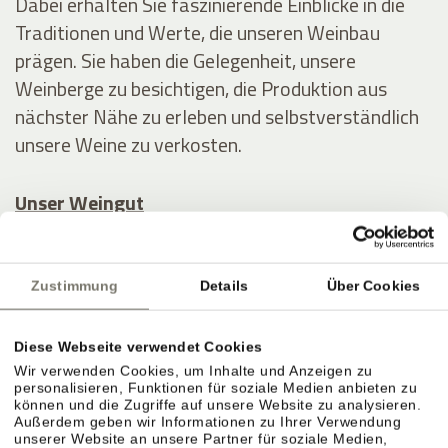
Dabei erhalten Sie faszinierende Einblicke in die
Traditionen und Werte, die unseren Weinbau
prägen. Sie haben die Gelegenheit, unsere
Weinberge zu besichtigen, die Produktion aus
nächster Nähe zu erleben und selbstverständlich
unsere Weine zu verkosten.
Unser Weingut
Verwöhnen Sie Ihre Liebsten mit einem
Geschenkgutschein
vom Stroblhof – gerne auch
Zustimmung
Details
Über Cookies
mit einer Weinverkostung und/oder einem
Abendessen – oder schenken Sie sich selbst ein
Diese Webseite verwendet Cookies
Last-Minute-Erlebnis
oder ein
Paket im Angebot
!
Wir verwenden Cookies, um Inhalte und Anzeigen zu
personalisieren, Funktionen für soziale Medien anbieten zu
können und die Zugriffe auf unsere Website zu analysieren.
Außerdem geben wir Informationen zu Ihrer Verwendung
unserer Website an unsere Partner für soziale Medien,