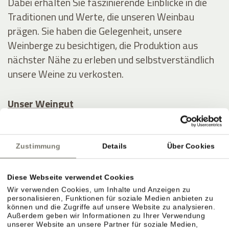
Dabei erhalten Sie faszinierende Einblicke in die
Traditionen und Werte, die unseren Weinbau
prägen. Sie haben die Gelegenheit, unsere
Weinberge zu besichtigen, die Produktion aus
nächster Nähe zu erleben und selbstverständlich
unsere Weine zu verkosten.
Unser Weingut
Verwöhnen Sie Ihre Liebsten mit einem
Geschenkgutschein
vom Stroblhof – gerne auch
Zustimmung
Details
Über Cookies
mit einer Weinverkostung und/oder einem
Abendessen – oder schenken Sie sich selbst ein
Diese Webseite verwendet Cookies
Last-Minute-Erlebnis
oder ein
Paket im Angebot
!
Wir verwenden Cookies, um Inhalte und Anzeigen zu
personalisieren, Funktionen für soziale Medien anbieten zu
können und die Zugriffe auf unsere Website zu analysieren.
Außerdem geben wir Informationen zu Ihrer Verwendung
unserer Website an unsere Partner für soziale Medien,