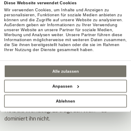
Diese Webseite verwendet Cookies
KELLER & AUSBAU
Wir verwenden Cookies, um Inhalte und Anzeigen zu
personalisieren, Funktionen für soziale Medien anbieten zu
können und die Zugriffe auf unsere Website zu analysieren.
Außerdem geben wir Informationen zu Ihrer Verwendung
unserer Website an unsere Partner für soziale Medien,
Sorgfalt im Ausbau.
Werbung und Analysen weiter. Unsere Partner führen diese
Informationen möglicherweise mit weiteren Daten zusammen,
Im Weinberg entsteht der Stil. Im Keller wird er
die Sie ihnen bereitgestellt haben oder die sie im Rahmen
präzise begleitet. Jahr für Jahr neu.
Ihrer Nutzung der Dienste gesammelt haben.
Naturmaterialien sorgen für Ruhe.
Alle zulassen
Lehm, Ton, offener Boden, Lehm-Kalk. Ein Klima,
das stabil bleibt.
Anpassen
Ausbau in Eichenholzfässern.
Ablehnen
Holz als Werkzeug. Es trägt den Wein – es
dominiert ihn nicht.