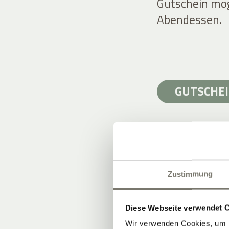
Gutschein mög
Abendessen.
GUTSCHEI
Zustimmung
WEINBERGE 
6 Hektar am 
Diese Webseite verwendet 
Böden: Kalk, P
Wir verwenden Cookies, um I