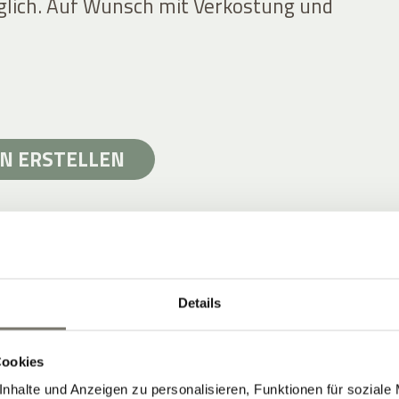
lich. Auf Wunsch mit Verkostung und
N ERSTELLEN
Details
& TERROIR IN SÜDTIROL
Fuß des Mendelgebirges
Cookies
orphyr, Struktur
nhalte und Anzeigen zu personalisieren, Funktionen für soziale