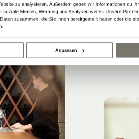
Ausrichtungen: von 380 bis 520 Meter
Website zu analysieren. Außerdem geben wir Informationen zu I
r soziale Medien, Werbung und Analysen weiter. Unsere Partner
 Daten zusammen, die Sie ihnen bereitgestellt haben oder die s
n.
Anpassen