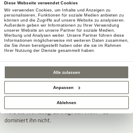
Diese Webseite verwendet Cookies
KELLER & AUSBAU
Wir verwenden Cookies, um Inhalte und Anzeigen zu
personalisieren, Funktionen für soziale Medien anbieten zu
können und die Zugriffe auf unsere Website zu analysieren.
Außerdem geben wir Informationen zu Ihrer Verwendung
unserer Website an unsere Partner für soziale Medien,
Sorgfalt im Ausbau.
Werbung und Analysen weiter. Unsere Partner führen diese
Informationen möglicherweise mit weiteren Daten zusammen,
Im Weinberg entsteht der Stil. Im Keller wird er
die Sie ihnen bereitgestellt haben oder die sie im Rahmen
präzise begleitet. Jahr für Jahr neu.
Ihrer Nutzung der Dienste gesammelt haben.
Naturmaterialien sorgen für Ruhe.
Alle zulassen
Lehm, Ton, offener Boden, Lehm-Kalk. Ein Klima,
das stabil bleibt.
Anpassen
Ausbau in Eichenholzfässern.
Ablehnen
Holz als Werkzeug. Es trägt den Wein – es
dominiert ihn nicht.