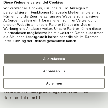
Diese Webseite verwendet Cookies
KELLER & AUSBAU
Wir verwenden Cookies, um Inhalte und Anzeigen zu
personalisieren, Funktionen für soziale Medien anbieten zu
können und die Zugriffe auf unsere Website zu analysieren.
Außerdem geben wir Informationen zu Ihrer Verwendung
unserer Website an unsere Partner für soziale Medien,
Sorgfalt im Ausbau.
Werbung und Analysen weiter. Unsere Partner führen diese
Informationen möglicherweise mit weiteren Daten zusammen,
Im Weinberg entsteht der Stil. Im Keller wird er
die Sie ihnen bereitgestellt haben oder die sie im Rahmen
präzise begleitet. Jahr für Jahr neu.
Ihrer Nutzung der Dienste gesammelt haben.
Naturmaterialien sorgen für Ruhe.
Alle zulassen
Lehm, Ton, offener Boden, Lehm-Kalk. Ein Klima,
das stabil bleibt.
Anpassen
Ausbau in Eichenholzfässern.
Ablehnen
Holz als Werkzeug. Es trägt den Wein – es
dominiert ihn nicht.