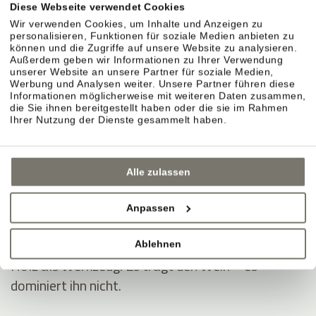
Diese Webseite verwendet Cookies
KELLER & AUSBAU
Wir verwenden Cookies, um Inhalte und Anzeigen zu
personalisieren, Funktionen für soziale Medien anbieten zu
können und die Zugriffe auf unsere Website zu analysieren.
Außerdem geben wir Informationen zu Ihrer Verwendung
unserer Website an unsere Partner für soziale Medien,
Sorgfalt im Ausbau.
Werbung und Analysen weiter. Unsere Partner führen diese
Informationen möglicherweise mit weiteren Daten zusammen,
Im Weinberg entsteht der Stil. Im Keller wird er
die Sie ihnen bereitgestellt haben oder die sie im Rahmen
präzise begleitet. Jahr für Jahr neu.
Ihrer Nutzung der Dienste gesammelt haben.
Naturmaterialien sorgen für Ruhe.
Alle zulassen
Lehm, Ton, offener Boden, Lehm-Kalk. Ein Klima,
das stabil bleibt.
Anpassen
Ausbau in Eichenholzfässern.
Ablehnen
Holz als Werkzeug. Es trägt den Wein – es
dominiert ihn nicht.