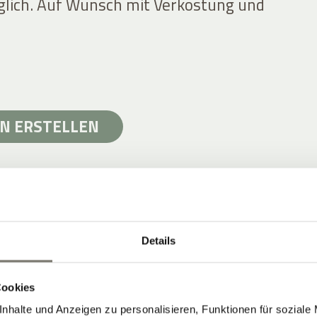
lich. Auf Wunsch mit Verkostung und
N ERSTELLEN
Details
& TERROIR IN SÜDTIROL
Fuß des Mendelgebirges
Cookies
orphyr, Struktur
nhalte und Anzeigen zu personalisieren, Funktionen für soziale