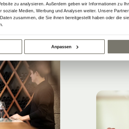
Ausrichtungen: von 380 bis 520 Meter
Website zu analysieren. Außerdem geben wir Informationen zu I
r soziale Medien, Werbung und Analysen weiter. Unsere Partner
 Daten zusammen, die Sie ihnen bereitgestellt haben oder die s
n.
Anpassen