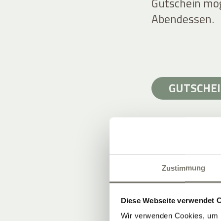
Gutschein mög
Abendessen.
GUTSCHEI
Zustimmung
WEINBERGE 
6 Hektar am 
Diese Webseite verwendet 
Böden: Kalk, P
Wir verwenden Cookies, um I