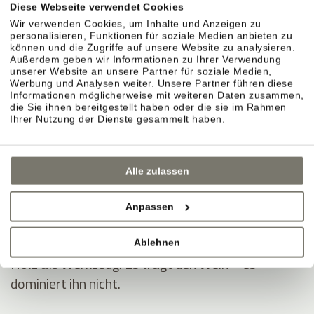
Diese Webseite verwendet Cookies
KELLER & AUSBAU
Wir verwenden Cookies, um Inhalte und Anzeigen zu
personalisieren, Funktionen für soziale Medien anbieten zu
können und die Zugriffe auf unsere Website zu analysieren.
Außerdem geben wir Informationen zu Ihrer Verwendung
unserer Website an unsere Partner für soziale Medien,
Sorgfalt im Ausbau.
Werbung und Analysen weiter. Unsere Partner führen diese
Informationen möglicherweise mit weiteren Daten zusammen,
Im Weinberg entsteht der Stil. Im Keller wird er
die Sie ihnen bereitgestellt haben oder die sie im Rahmen
präzise begleitet. Jahr für Jahr neu.
Ihrer Nutzung der Dienste gesammelt haben.
Naturmaterialien sorgen für Ruhe.
Alle zulassen
Lehm, Ton, offener Boden, Lehm-Kalk. Ein Klima,
das stabil bleibt.
Anpassen
Ausbau in Eichenholzfässern.
Ablehnen
Holz als Werkzeug. Es trägt den Wein – es
dominiert ihn nicht.