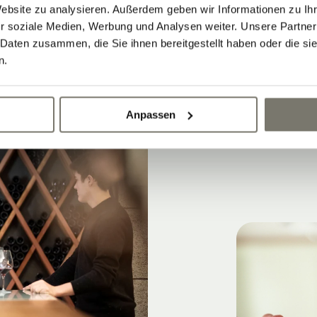
Ausrichtungen: von 380 bis 520 Meter
Website zu analysieren. Außerdem geben wir Informationen zu I
r soziale Medien, Werbung und Analysen weiter. Unsere Partner
 Daten zusammen, die Sie ihnen bereitgestellt haben oder die s
n.
Anpassen