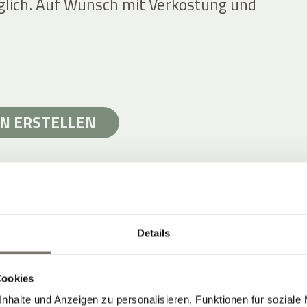
lich. Auf Wunsch mit Verkostung und
N ERSTELLEN
Details
& TERROIR IN SÜDTIROL
Fuß des Mendelgebirges
Cookies
orphyr, Struktur
nhalte und Anzeigen zu personalisieren, Funktionen für soziale