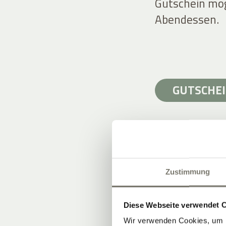
Gutschein mög
Abendessen.
GUTSCHEI
Zustimmung
WEINBERGE 
6 Hektar am 
Diese Webseite verwendet 
Böden: Kalk, P
Wir verwenden Cookies, um I