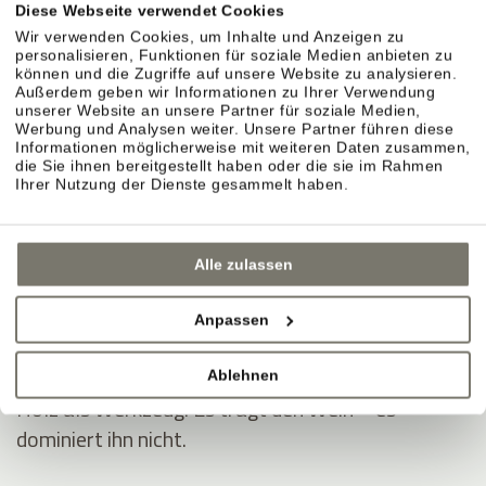
Diese Webseite verwendet Cookies
KELLER & AUSBAU
Wir verwenden Cookies, um Inhalte und Anzeigen zu
personalisieren, Funktionen für soziale Medien anbieten zu
können und die Zugriffe auf unsere Website zu analysieren.
Außerdem geben wir Informationen zu Ihrer Verwendung
unserer Website an unsere Partner für soziale Medien,
Sorgfalt im Ausbau.
Werbung und Analysen weiter. Unsere Partner führen diese
Informationen möglicherweise mit weiteren Daten zusammen,
Im Weinberg entsteht der Stil. Im Keller wird er
die Sie ihnen bereitgestellt haben oder die sie im Rahmen
präzise begleitet. Jahr für Jahr neu.
Ihrer Nutzung der Dienste gesammelt haben.
Naturmaterialien sorgen für Ruhe.
Alle zulassen
Lehm, Ton, offener Boden, Lehm-Kalk. Ein Klima,
das stabil bleibt.
Anpassen
Ausbau in Eichenholzfässern.
Ablehnen
Holz als Werkzeug. Es trägt den Wein – es
dominiert ihn nicht.