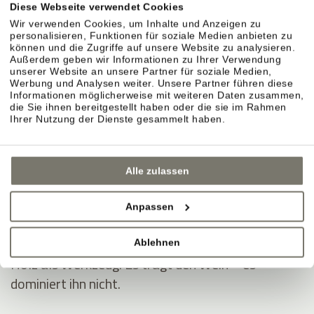
Diese Webseite verwendet Cookies
KELLER & AUSBAU
Wir verwenden Cookies, um Inhalte und Anzeigen zu
personalisieren, Funktionen für soziale Medien anbieten zu
können und die Zugriffe auf unsere Website zu analysieren.
Außerdem geben wir Informationen zu Ihrer Verwendung
unserer Website an unsere Partner für soziale Medien,
Sorgfalt im Ausbau.
Werbung und Analysen weiter. Unsere Partner führen diese
Informationen möglicherweise mit weiteren Daten zusammen,
Im Weinberg entsteht der Stil. Im Keller wird er
die Sie ihnen bereitgestellt haben oder die sie im Rahmen
präzise begleitet. Jahr für Jahr neu.
Ihrer Nutzung der Dienste gesammelt haben.
Naturmaterialien sorgen für Ruhe.
Alle zulassen
Lehm, Ton, offener Boden, Lehm-Kalk. Ein Klima,
das stabil bleibt.
Anpassen
Ausbau in Eichenholzfässern.
Ablehnen
Holz als Werkzeug. Es trägt den Wein – es
dominiert ihn nicht.