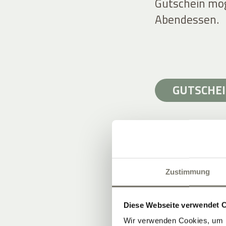
Gutschein mög
Abendessen.
GUTSCHEI
Zustimmung
WEINBERGE 
6 Hektar am 
Diese Webseite verwendet 
Böden: Kalk, P
Wir verwenden Cookies, um I