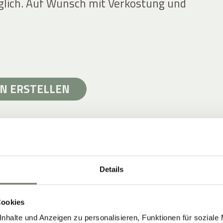
lich. Auf Wunsch mit Verkostung und
N ERSTELLEN
Details
& TERROIR IN SÜDTIROL
Fuß des Mendelgebirges
Cookies
orphyr, Struktur
nhalte und Anzeigen zu personalisieren, Funktionen für soziale