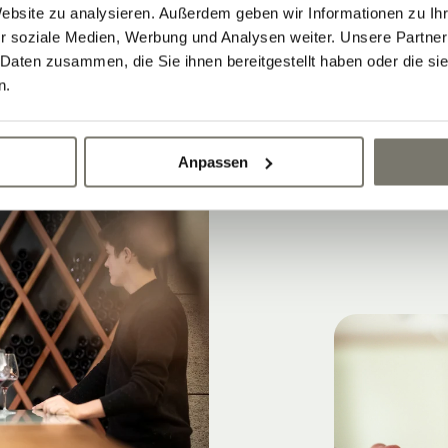
Ausrichtungen: von 380 bis 520 Meter
Website zu analysieren. Außerdem geben wir Informationen zu I
r soziale Medien, Werbung und Analysen weiter. Unsere Partner
 Daten zusammen, die Sie ihnen bereitgestellt haben oder die s
n.
Anpassen