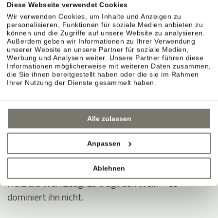
Diese Webseite verwendet Cookies
KELLER & AUSBAU
Wir verwenden Cookies, um Inhalte und Anzeigen zu
personalisieren, Funktionen für soziale Medien anbieten zu
können und die Zugriffe auf unsere Website zu analysieren.
Außerdem geben wir Informationen zu Ihrer Verwendung
unserer Website an unsere Partner für soziale Medien,
Sorgfalt im Ausbau.
Werbung und Analysen weiter. Unsere Partner führen diese
Informationen möglicherweise mit weiteren Daten zusammen,
Im Weinberg entsteht der Stil. Im Keller wird er
die Sie ihnen bereitgestellt haben oder die sie im Rahmen
präzise begleitet. Jahr für Jahr neu.
Ihrer Nutzung der Dienste gesammelt haben.
Naturmaterialien sorgen für Ruhe.
Alle zulassen
Lehm, Ton, offener Boden, Lehm-Kalk. Ein Klima,
das stabil bleibt.
Anpassen
Ausbau in Eichenholzfässern.
Ablehnen
Holz als Werkzeug. Es trägt den Wein – es
dominiert ihn nicht.