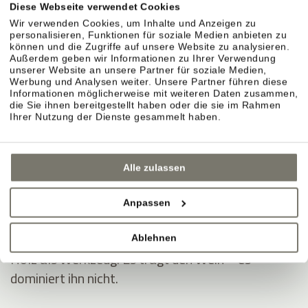
Diese Webseite verwendet Cookies
KELLER & AUSBAU
Wir verwenden Cookies, um Inhalte und Anzeigen zu
personalisieren, Funktionen für soziale Medien anbieten zu
können und die Zugriffe auf unsere Website zu analysieren.
Außerdem geben wir Informationen zu Ihrer Verwendung
unserer Website an unsere Partner für soziale Medien,
Sorgfalt im Ausbau.
Werbung und Analysen weiter. Unsere Partner führen diese
Informationen möglicherweise mit weiteren Daten zusammen,
Im Weinberg entsteht der Stil. Im Keller wird er
die Sie ihnen bereitgestellt haben oder die sie im Rahmen
präzise begleitet. Jahr für Jahr neu.
Ihrer Nutzung der Dienste gesammelt haben.
Naturmaterialien sorgen für Ruhe.
Alle zulassen
Lehm, Ton, offener Boden, Lehm-Kalk. Ein Klima,
das stabil bleibt.
Anpassen
Ausbau in Eichenholzfässern.
Ablehnen
Holz als Werkzeug. Es trägt den Wein – es
dominiert ihn nicht.