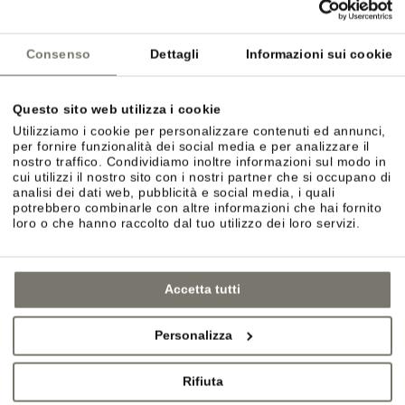
SCEGLIERE IL BUONO
Consenso
Dettagli
Informazioni sui cookie
Utilizzare uno dei seguenti metodi di pagamento
:
Questo sito web utilizza i cookie
Bonifico bancario
Utilizziamo i cookie per personalizzare contenuti ed annunci,
per fornire funzionalità dei social media e per analizzare il
powered by
nostro traffico. Condividiamo inoltre informazioni sul modo in
cui utilizzi il nostro sito con i nostri partner che si occupano di
analisi dei dati web, pubblicità e social media, i quali
potrebbero combinarle con altre informazioni che hai fornito
loro o che hanno raccolto dal tuo utilizzo dei loro servizi.
Revocare un acquisto
Informazioni sul diritto di recesso
qui
Accetta tutti
Personalizza
Rifiuta